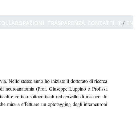
ZZI
COLLABORAZIONI
TRASPARENZA
CONTATTI
IT
/
EN
a. Nello stesso anno ho iniziato il dottorato di ricerca
io di neuroanatomia (Prof. Giuseppe Luppino e Prof.ssa
cali e cortico-sottocorticali nel cervello di macaco. In
che mira a effettuare un optotagging degli interneuroni