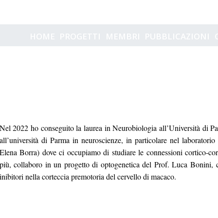
mma BALLESTRA
HOME
PROGETTI
MEMBRI
PUBBLICAZIONI
Nel 2022 ho conseguito la laurea in Neurobiologia all’Università di Pavi
all’università di Parma in neuroscienze, in particolare nel laborator
Elena Borra) dove ci occupiamo di studiare le connessioni cortico-corti
più, collaboro in un progetto di optogenetica del Prof. Luca Bonini, 
inibitori nella corteccia premotoria del cervello di macaco.