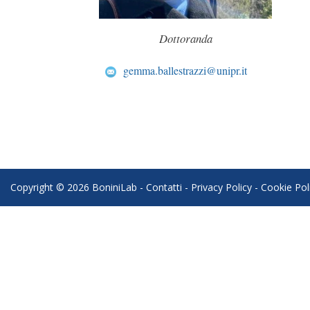
Dottoranda
gemma.ballestrazzi@unipr.it
Copyright © 2026 BoniniLab -
Contatti
-
Privacy Policy
-
Cookie Pol