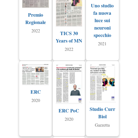
Uno studio
fa nuova
Premio
luce sui
Regionale
neuroni
2022
TICS 30
specchio
Years of MN
2021
2022
ERC
2020
Studio Curr
ERC PoC
Biol
2020
Gazzetta