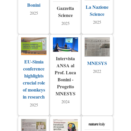
Bonini
La Nazione
Gazzetta
2025
Science
Science
2025
2025
Intervista
EU-Simia
MNESYS
ANSA al
conference
2022
Prof. Luca
highlights
Bonini -
crucial role
Progetto
of monkeys
MNESYS
in research
2024
2025